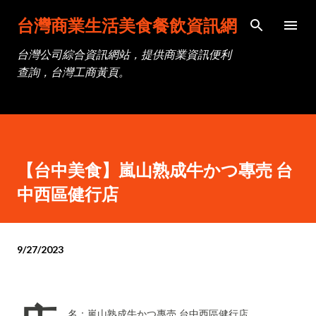
跳到主要內容
台灣商業生活美食餐飲資訊網
台灣公司綜合資訊網站，提供商業資訊便利
查詢，台灣工商黃頁。
【台中美食】嵐山熟成牛かつ專売 台
中西區健行店
9/27/2023
名：嵐山熟成牛かつ專売 台中西區健行店