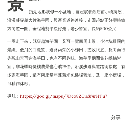
景
頂湖地形狀似一小盆地，自冠宸餐飲店前小橋跨溪，
沿溪畔穿越大片海芋園，與產業道路連接，走回起點正好順時鐘
方向遊一圈。全程地勢平緩好走，老少皆宜。長約500公尺
一圈走下來，既穿越海芋園，又可一覽四周山景，小油坑壯闊的
景緻、低飛的白鷺鷥、道路兩旁的小梯田，盡收眼底。反向而行
先觀山景再進海芋田，也有不同趣味。海芋季期間賞花採摘皆
宜，非花季時儉樸農景也心曠神怡。沿溪步道與道路銜接處，有
多家海芋園，還有兩座當年蓬萊米包裝場舊址，及一座小廣場，
可稍作休歇。
導航：
https://goo.gl/maps/7Dco8ZCiaSf4rHTu7
分享