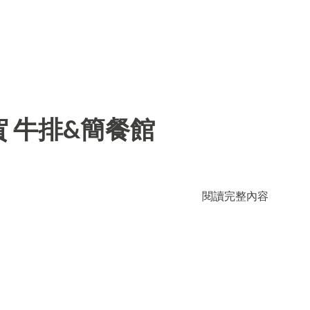
 牛排&簡餐館
閱讀完整內容