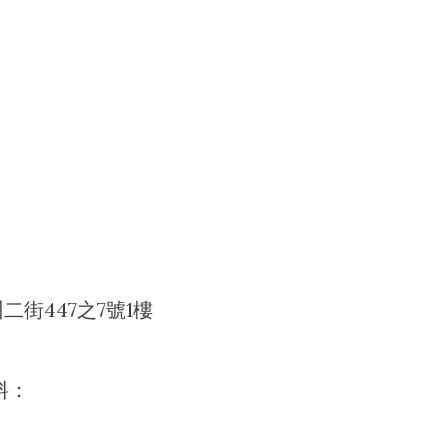
街447之7號1樓
料：