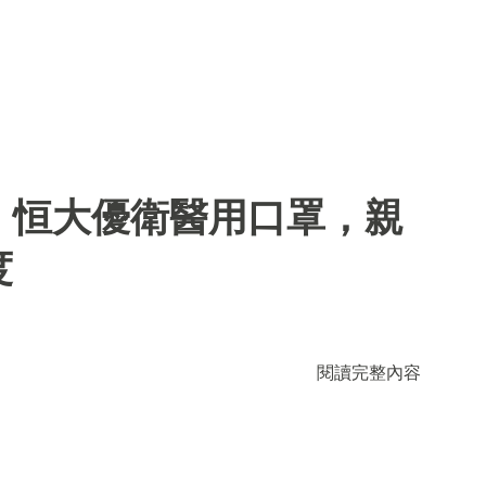
】恒大優衛醫用口罩，親
度
閱讀完整內容