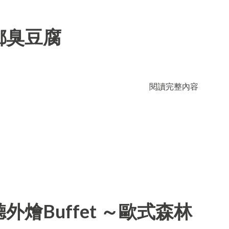
鄉臭豆腐
閱讀完整內容
燴Buffet ～歐式森林