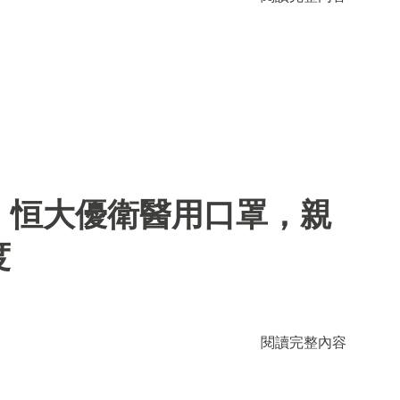
】恒大優衛醫用口罩，親
度
閱讀完整內容