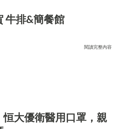
 牛排&簡餐館
閱讀完整內容
】恒大優衛醫用口罩，親