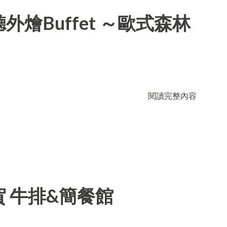
燴Buffet ～歐式森林
閱讀完整內容
 牛排&簡餐館