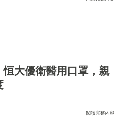
】恒大優衛醫用口罩，親
度
閱讀完整內容