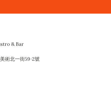
tro & Bar
術北一街59-2號