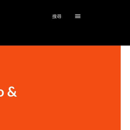
搜尋
 &