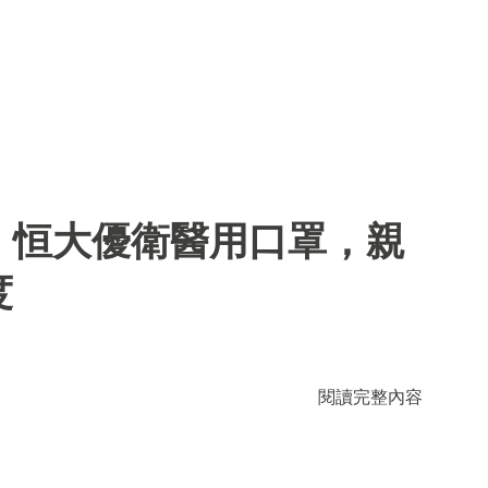
】恒大優衛醫用口罩，親
度
閱讀完整內容