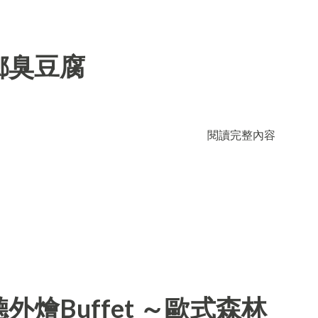
鄉臭豆腐
閱讀完整內容
燴Buffet ～歐式森林