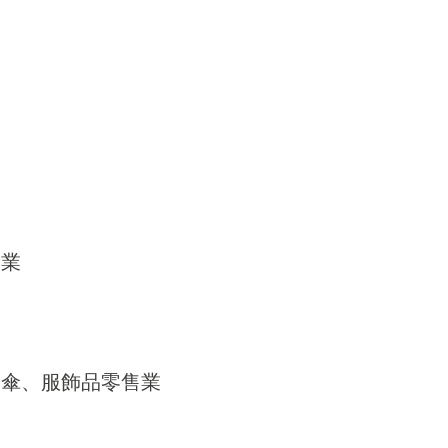
發業
帽、傘、服飾品零售業