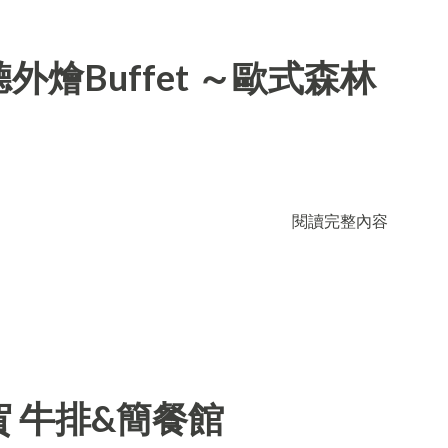
燴Buffet ～歐式森林
閱讀完整內容
 牛排&簡餐館