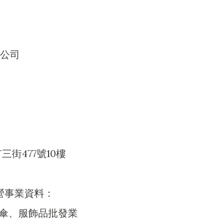
公司
街477號10樓
營事業資料：
帽、傘、服飾品批發業