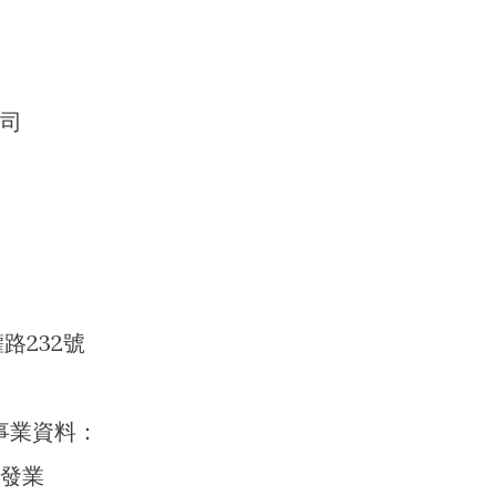
司
路232號
事業資料：
批發業