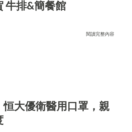
 牛排&簡餐館
閱讀完整內容
】恒大優衛醫用口罩，親
度