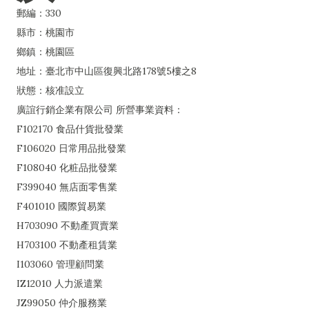
郵編：330
縣市：桃園市
鄉鎮：桃園區
地址：臺北市中山區復興北路178號5樓之8
狀態：核准設立
廣誼行銷企業有限公司 所營事業資料：
F102170 食品什貨批發業
F106020 日常用品批發業
F108040 化粧品批發業
F399040 無店面零售業
F401010 國際貿易業
H703090 不動產買賣業
H703100 不動產租賃業
I103060 管理顧問業
IZ12010 人力派遣業
JZ99050 仲介服務業