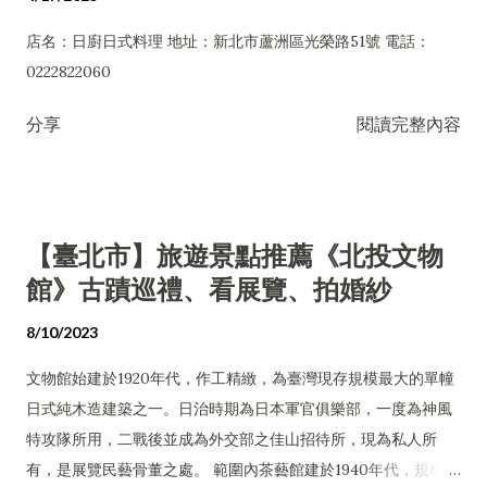
店名：日廚日式料理 地址：新北市蘆洲區光榮路51號 電話：
0222822060
分享
閱讀完整內容
【臺北市】旅遊景點推薦《北投文物
館》古蹟巡禮、看展覽、拍婚紗
8/10/2023
文物館始建於1920年代，作工精緻，為臺灣現存規模最大的單幢
日式純木造建築之一。日治時期為日本軍官俱樂部，一度為神風
特攻隊所用，二戰後並成為外交部之佳山招待所，現為私人所
有，是展覽民藝骨董之處。 範圍內茶藝館建於1940年代，規模小