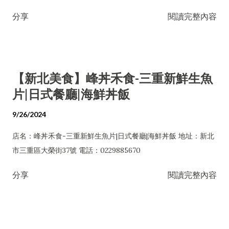
巧，其傳統日式落水庭園極具建築藝術價值，與文物館建築共構
分享
閱讀完整內容
完整的建築群。 網站： https://beitoumuseum.org.tw/ 導
航： https://goo.gl/maps/ocGPCgbHa9svwPRA6
【新北美食】峰丼禾食-三重新鮮生魚
片|日式餐廳|海鮮丼飯
9/26/2024
店名：峰丼禾食-三重新鮮生魚片|日式餐廳|海鮮丼飯 地址：新北
市三重區大榮街37號 電話：0229885670
分享
閱讀完整內容