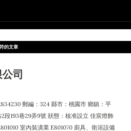
跳到主要內容
符的文章
限公司
34230 郵編：324 縣市：桃園市 鄉鎮：平
段193巷29弄9號 狀態：核准設立 佳宸燈飾
1010 室內裝潢業 E801070 廚具、衛浴設備