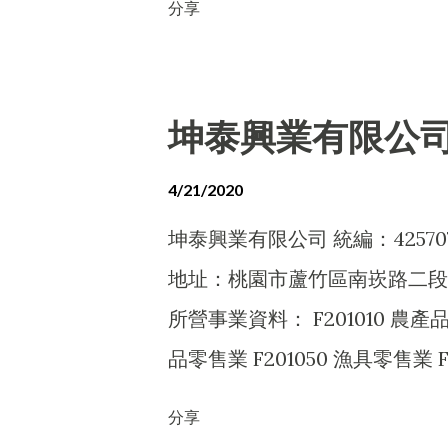
分享
G799990 其他運輸輔助業 F115
H701050 投資興建公共建設業 H
C103050 罐頭、冷凍、脫水及醃漬
烘焙炊蒸食品製造業 C106010 製粉
坤泰興業有限公
品製造業 C802100 化粧品製造業
發業 F102040 飲料批發業 F10
4/21/2020
F108040 化粧品批發業 F201
坤泰興業有限公司 統編：42570
業 F203020 菸酒零售業 F203
地址：桃園市蘆竹區南崁路二段4
F299990 其他零售業 F3990
所營事業資料： F201010 農產品
F401010 國際貿易業 F501030
品零售業 F201050 漁具零售業 F
G801010 倉儲業 H201010 一
F203010 食品什貨、飲料零售業 
分享
業 I199990 其他顧問服務業 I5
鞋、帽、傘、服飾品零售業 F2