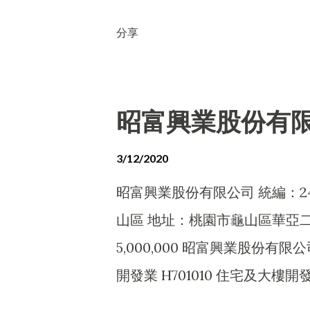
A302020 漁業服務業 C1030
分享
糖果製造業 C104020 烘焙炊蒸食
半成品製造業 C201010 飼料製造業
批發業 F101130 蔬果批發業 F1
昭富興業股份有
F102170 食品什貨批發業 F201
F201030 水產品零售業 F203
3/12/2020
業 F399040 無店面零售業 F401
昭富興業股份有限公司 統編：245
農、林、漁、畜牧顧問業 I102010
山區 地址：桃園市龜山區華亞二
除許可業務外，得經營法令非禁止或
5,000,000 昭富興業股份有限
器具、裝設品批發業 F106020 
開發業 H701010 住宅及大樓開發
F106050 陶瓷玻璃器皿批發業 F1
工業廠房開發租售業 H701040