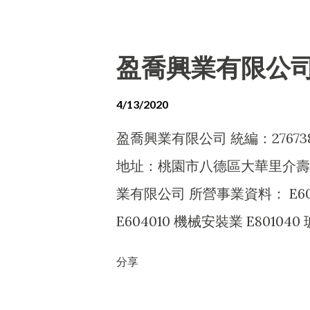
經營法令非禁止或限制之業務 C11
F206010 五金零售業 F2060
F206060 祭祀用品零售業 F20
盈喬興業有限公
業 F208040 化粧品零售業 F2
鐘錶零售業 F210020 眼鏡零售業 
4/13/2020
F213110 電池零售業 F21404
盈喬興業有限公司 統編：27673
F301020 超級市場業 F3990
地址：桃園市八德區大華里介壽路2
F401010 國際貿易業 ZZ9
業有限公司 所營事業資料： E601
務
E604010 機械安裝業 E8010
工程業 F104110 布疋、衣著、
分享
具、廚房器具、裝設品批發業 F106
F119010 電子材料批發業 F199