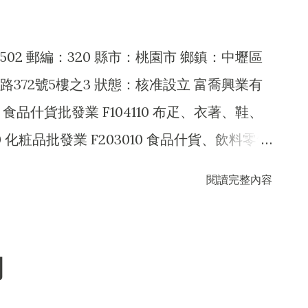
502 郵編：320 縣市：桃園市 鄉鎮：中壢區
372號5樓之3 狀態：核准設立 富喬興業有
0 食品什貨批發業 F104110 布疋、衣著、鞋、
0 化粧品批發業 F203010 食品什貨、飲料零售
207030 清潔用品零售業 F208040 化粧品零售
閱讀完整內容
9040 無店面零售業 F399990 其他綜合零售業
 建築物清潔服務業 J101020 病媒防治業 J101050
服務業 E604010 機械安裝業 I503010 景
司
 除許可業務外，得經營法令非禁止或限制之業務
990 其他農、畜、水產品批發業 F105050 家