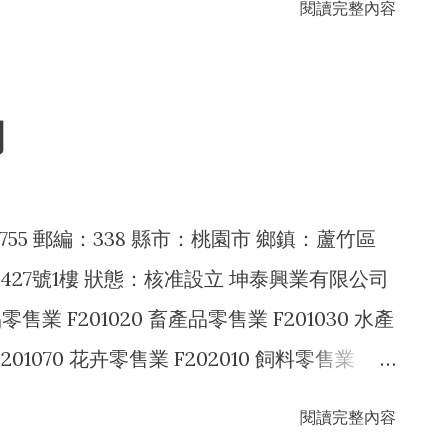
閱讀完整內容
020 礦石批發業 F199990 其他批發業
703100 不動產租賃業 H703110 老人住宅業
食品製造業 C104010 糖果製造業 C104020
業 C110010 飲料製造業 C113020 酒類半成
司
 CA02060 金屬容器製造業 F102030 菸酒批
2170 食品什貨批發業 F102180 酒精批發業
010 農產品零售業 F203010 食品什貨、飲料零售
755 郵編：338 縣市：桃園市 鄉鎮：蘆竹區
030 酒精零售業 F221010 食品添加物零售業
27號1樓 狀態：核准設立 坤泰興業有限公司
40 無店面零售業 F399990 其他綜合零售業
零售業 F201020 畜產品零售業 F201030 水產
 飲料店業 F501060 餐館業 F501990 其他餐飲業
201070 花卉零售業 F202010 飼料零售業
般投資業 I101090 食品顧問業 I103060 管理顧問
F203020 菸酒零售業 F204110 布疋、衣著、
閱讀完整內容
01010 產品設計業 ZZ99999 除許可業務外，得
05040 家具、寢具、廚房器具、裝設品零售業