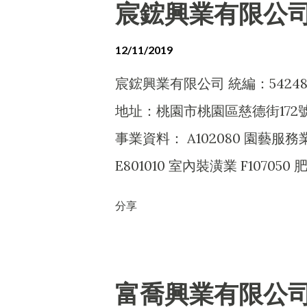
宸鋐興業有限公
易業 ZZ99999 除許可業務
12/11/2019
宸鋐興業有限公司 統編：54248
地址：桃園市桃園區慈德街172
事業資料： A102080 園藝服務業
E801010 室內裝潢業 F107050
發業 J101030 廢棄物清除業 J10
分享
除許可業務外，得經營法令非禁
富喬興業有限公