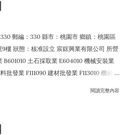
司
外，得經營法令非禁止或限制之業務
330 郵編：330 縣市：桃園市 鄉鎮：桃園區
號9樓 狀態：核准設立 宸鋐興業有限公司 所營
 B601010 土石採取業 E604010 機械安裝業
 肥料批發業 F111090 建材批發業 F113010 機械批
1040 廢棄物處理業 JE01010 租賃業 ZZ99999
閱讀完整內容
止或限制之業務
司