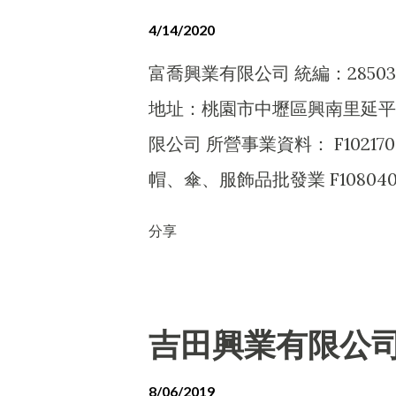
4/14/2020
富喬興業有限公司 統編：28503
地址：桃園市中壢區興南里延平路
限公司 所營事業資料： F10217
帽、傘、服飾品批發業 F10804
業 F206020 日常用品零售業 F
分享
業 F299990 其他零售業 F39
F401010 國際貿易業 J101010
環境檢測服務業 JZ99080 美容美髮
吉田興業有限公
觀、室內設計業 ZZ99999
F101040 家畜家禽批發業 F101
8/06/2019