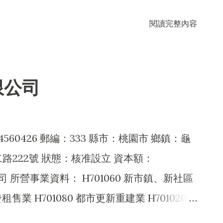
50 罐頭、冷凍、脫水及醃漬食品製造業 C104010
閱讀完整內容
品製造業 C110010 飲料製造業 C113020 酒類
 F101040 家畜家禽批發業 F101050 水產品
02030 菸酒批發業 F102040 飲料批發業
限公司
010 農產品零售業 F201020 畜產品零售業
010 食品什貨、飲料零售業 F203020 菸酒零售
010 國際貿易業 H201010 一般投資業 I101070
60426 郵編：333 縣市：桃園市 鄉鎮：龜
 投資顧問業 I103060 管理顧問業 ZZ99999
路222號 狀態：核准設立 資本額：
限制之業務 F105050 家具、寢具、廚房
公司 所營事業資料： H701060 新市鎮、新社區
日常用品批發業 F108040 化粧品批發業
租售業 H701080 都市更新重建業 H701020
06010 五金批發業 F111090 建材批發業
 特定專業區開發業 H703090 不動產買賣業