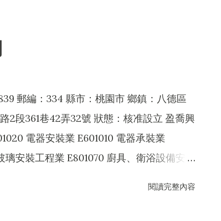
3011 製酒業
20 日常用品零售業 F206040 水器材料零售業
7030 清潔用品零售業 F208031 醫療器材零售
司
09060 文教、樂器、育樂用品零售業 F210010
F211010 建材零售業 F213010 電器零售業
0 自行車及其零件零售業 F214050 車胎零售業
839 郵編：334 縣市：桃園市 鄉鎮：八德區
40 無店面零售業 F399990 其他綜合零售業
段361巷42弄32號 狀態：核准設立 盈喬興
9999 除許可業務外，得經營法令非禁止或限制之業
020 電器安裝業 E601010 電器承裝業
40 玻璃安裝工程業 E801070 廚具、衛浴設備安裝
鞋、帽、傘、服飾品批發業 F105050 家具、寢
閱讀完整內容
010 五金批發業 F113020 電器批發業
990 其他批發業 F201010 農產品零售業