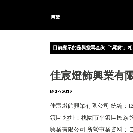
發
目前顯示的是與搜尋查詢「
興業
」相
表
文
佳宸燈飾興業有
章
8/07/2019
佳宸燈飾興業有限公司 統編：128
鎮區 地址：桃園市平鎮區民族路2
興業有限公司 所營事業資料： E80