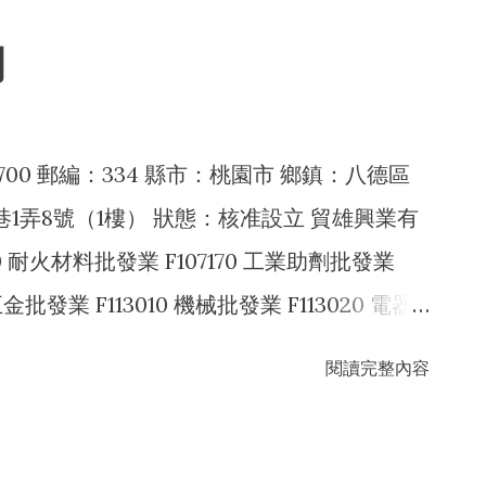
F203010 食品什貨、飲料零售業 F205040 家
司
F213010 電器零售業 F299990 其他零售
1010 國際貿易業 H703090 不動產買賣業
010 一般廣告服務業 I401020 廣告傳單分送業
700 郵編：334 縣市：桃園市 鄉鎮：八德區
人力派遣業 J101030 廢棄物清除業 JA02010 電器
巷1弄8號（1樓） 狀態：核准設立 貿雄興業有
9 除許可業務外，得經營法令非禁止或限制之業務
0 耐火材料批發業 F107170 工業助劑批發業
五金批發業 F113010 機械批發業 F113020 電器
F113990 其他機械器具批發業 F114030 汽、
閱讀完整內容
船舶及其零件批發業 F114990 其他交通運輸工
料批發業 F111090 建材批發業 F107200 化
 F399040 無店面零售業 F401010 國際貿