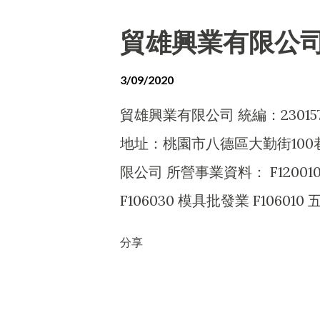
F201990 其他農畜水產品零售業 
貿雄興業有限公
具、寢具、廚房器具、裝設品零售業 
業 F399040 無店面零售業 F40
3/09/2020
H703100 不動產租賃業 I401
貿雄興業有限公司 統編：23015
I501010 產品設計業 IZ12010 
地址：桃園市八德區大勤街100
及電子產品修理業 ZZ9999
限公司 所營事業資料： F12001
F106030 模具批發業 F106010 
批發業 F113030 精密儀器批發業 
分享
機車零件配備批發業 F114060 
具及其零件批發業 F119010 電子材
學原料批發業 F199990 其他批發業