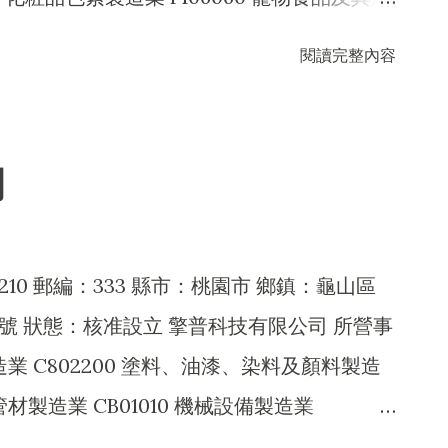
灣植物生態搬進溫室深具生態教育的未來
 F203010 食品什貨、飲料零售業 C201020
閱讀完整內容
天使生活館等，以彰顯臺灣於文創、科技與
物食品及其用品零售業 A401010 畜牧場經營業
www.expopark.taipei/ 導航：
040 畜牧服務業 F101040 家畜家禽批發業
Xpzcj4E6uXZ8
70 食品什貨批發業 F103010 飼料批發業
司
10 生物技術服務業 ZZ99999 除許可業務外，得經
210 郵編：333 縣市：桃園市 鄉鎮：龜山區
號 狀態：核准設立 擎普科技有限公司 所營事
製造業 C802200 塗料、油漆、染料及顏料製造
管材製造業 CB01010 機械設備製造業
1040 照明設備製造業 CC01080 電子零組件製