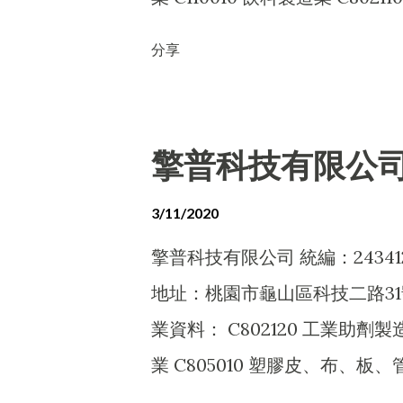
技產業結合的夢想館，以及把臺
品批發業 F108040 化粧品批發業
分享
館，另有展示藝術美學生活化的
寵物食品製造業 F206050 寵
環保生態之成就。 網站： https://
A401020 家畜禽飼育業 A401
https://goo.gl/maps/r4GPo
F201020 畜產品零售業 F1021
擎普科技有限公
F202010 飼料零售業 IG010
營法令非禁止或限制之業務
3/11/2020
擎普科技有限公司 統編：24341
地址：桃園市龜山區科技二路31
業資料： C802120 工業助劑
業 C805010 塑膠皮、布、板、
CB01990 其他機械製造業 CC0