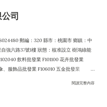
經營法令非禁止或限制之業務
0 資訊軟體服務業 I301020 資料處理服務業
限公司
2010 人力派遣業 JE01010 租賃業 ZZ99999
止或限制之業務
24480 郵編：320 縣市：桃園市 鄉鎮：中
自強六路37號1樓 狀態：核准設立 樹鴻綠能
2040 飲料批發業 F101100 花卉批發業
傘、服飾品批發業 F106010 五金批發業
90 建材批發業 F113010 機械批發業 F113020
閱讀完整內容
業 F118010 資訊軟體批發業 F213010 電器零
213990 其他機械器具零售業 F218010 資訊軟