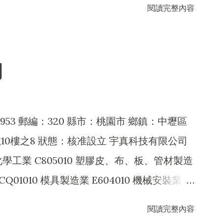
閱讀完整內容
設備製造業 CC01120 資料儲存媒體製造及複製業
 E603090 照明設備安裝工程業 E604010
裝業 EZ99990 其他工程業 F101130 蔬果批發
司
050 茶葉批發業 F102170 食品什貨批發業
07020 染料、顏料批發業 F107050 肥料批發業
7190 塑膠膜、袋批發業 F107990 其他化學製品批
953 郵編：320 縣市：桃園市 鄉鎮：中壢區
3020 電器批發業 F113050 電腦及事務性機器設
10樓之8 狀態：核准設立 宇真科技有限公司
 F118010 資訊軟體批發業 F119010 電子材料
本化學工業 C805010 塑膠皮、布、板、管材製造
203010 食品什貨、飲料零售業 F207010 漆
CQ01010 模具製造業 E604010 機械安裝業
顏料零售業 F207050 肥料零售業 F207990
130 蔬果批發業 F102020 食用油脂批發業
閱讀完整內容
電信器材零售業 F219010 電子材料零售業
030 模具批發業 F107010 漆料、塗料批發業