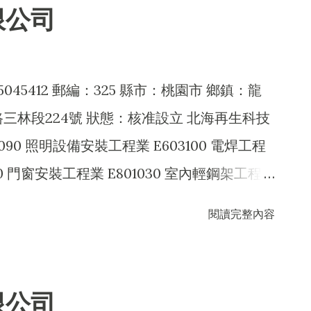
599010 配管工程業 E601020 電器安裝業
限公司
604010 機械安裝業 E801010 室內裝潢業
 園藝服務業 A301030 水產養殖業 I103060 管
業 I504010 花藝設計業 IG01010 生物技術
45412 郵編：325 縣市：桃園市 鄉鎮：龍
業 J101990 其他環境衛生及污染防治服務業
三林段224號 狀態：核准設立 北海再生科技
1030 污染防治設備製造業 CB01990 其他機械
90 照明設備安裝工程業 E603100 電焊工程
造業 CZ99990 未分類其他工業製品製造業
020 門窗安裝工程業 E801030 室內輕鋼架工程
H701020 工業廠房開發租售業 H701050 投資
工程業 E901010 油漆工程業 EZ02010 起重工
閱讀完整內容
批發業 F202010 飼料零售業 ZZ99999 除許
Z07010 鑽孔工程業 EZ99990 其他工程業
限制之業務
0 回收物料批發業 J101010 建築物清潔服務業
40 廢棄物處理業 J101050 環境檢測服務業
限公司