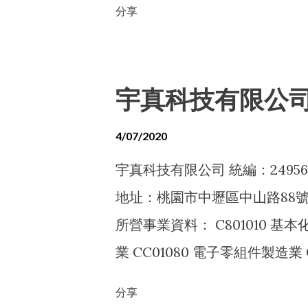
分享
造業 CC01110 電腦及其週邊
E603040 消防安全設備安裝工程業
機械安裝業 E605010 電腦設備安
宇真科技有限公
業 F102040 飲料批發業 F102
F107010 漆料、塗料批發業 F1
4/07/2020
F107170 工業助劑批發業 F10
宇真科技有限公司 統編：24956
發業 F113010 機械批發業 F11
地址：桃園市中壢區中山路88號
備批發業 F113070 電信器材批發業
所營事業資料： C801010 基
批發業 F201010 農產品零售業 F
業 CC01080 電子零組件製造業 
料、塗料零售業 F207020 染料、
E605010 電腦設備安裝業 F101
分享
其他化學製品零售業 F213060 
F102170 食品什貨批發業 F106