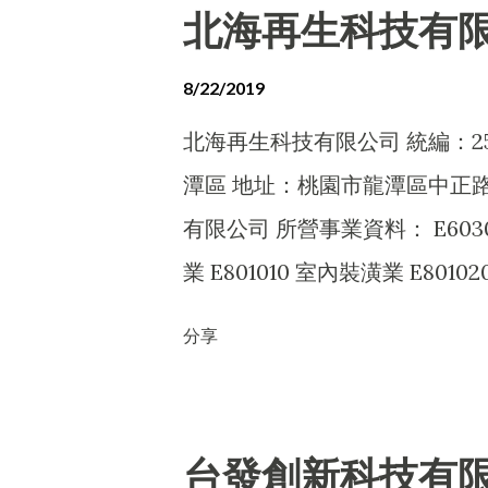
體零售業 F401010 國際貿易業 E
北海再生科技有
E603050 自動控制設備工程業 E
EZ99990 其他工程業 A102080
8/22/2019
理顧問業 I503010 景觀、室內設計
北海再生科技有限公司 統編：250
服務業 IG03010 能源技術服務
潭區 地址：桃園市龍潭區中正路
CB01010 機械設備製造業 CB0
有限公司 所營事業資料： E6030
製造業 CC01040 照明設備製
業 E801010 室內裝潢業 E801
H701010 住宅及大樓開發租售業 
業 E801070 廚具、衛浴設備安裝
分享
興建公共建設業 F119010 電子材料
程業 EZ06010 交通標示工程業 E
可業務外，得經營法令非禁止或
F111090 建材批發業 F19901
J101030 廢棄物清除業 J1010
台發創新科技有