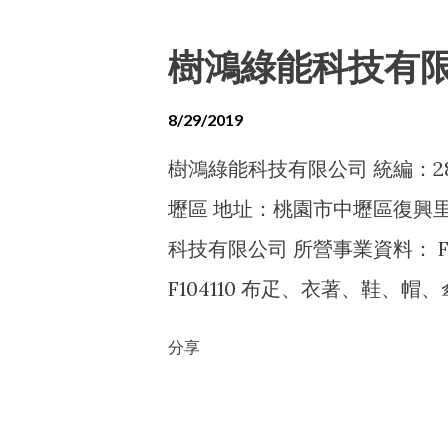
ZZ99999 除許可業務外，得
I103060 管理顧問業 I30101
樹鴻綠能科技有
I301030 電子資訊供應服務業 IZ1
除許可業務外，得經營法令非禁
8/29/2019
樹鴻綠能科技有限公司 統編：280
壢區 地址：桃園市中壢區復興里
科技有限公司 所營事業資料： F10
F104110 布疋、衣著、鞋、帽、
F106040 水器材料批發業 F1110
分享
電器批發業 F116010 照相器材批發
售業 F213080 機械器具零售業 F