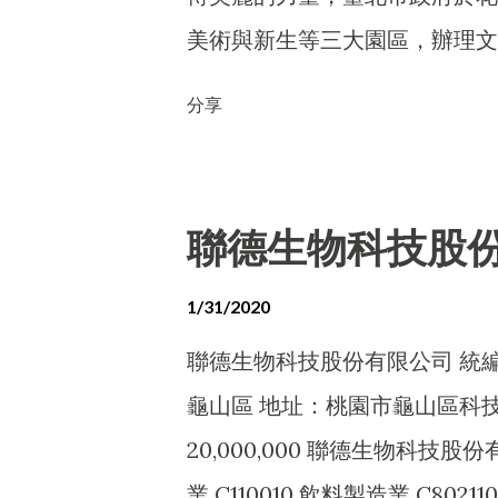
美術與新生等三大園區，辦理文
樂活…等主題之佈展與系列活動
分享
態…等素養，成為優質休憩場所
臨捷運站，具匯聚人潮優勢，除
多元會展之爭艷館、環保時尚之
聯德生物科技股
之展覽銷售活動，爭艷館旁更有
親子遊憩中山親子館，及提供民
1/31/2020
園，未來更有長青樂活相關場館
聯德生物科技股份有限公司 統編：6
術園區 提供音樂舞蹈表演舞蝶
龜山區 地址：桃園市龜山區科技
風味館，提供人文藝術及綠色景
20,000,000 聯德生物科技股
育」的新生園區 新生園區展館
業 C110010 飲料製造業 C802