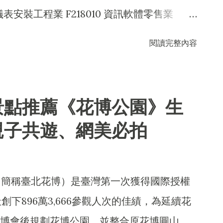
儀表安裝工程業 F218010 資訊軟體零售業
010 電器零售業 F213040 精密儀器零售業
閱讀完整內容
售業 F107070 動物用藥品批發業 F108031
藥零售業 F208031 醫療器材零售業 F401010
業 ZZ99999 除許可業務外，得經營法令非禁止
景點推薦《花博公園》生
面零售業
親子共遊、網美必拍
」（簡稱臺北花博）是臺灣第一次獲得國際授權
創下896萬3,666參觀人次的佳績，為延續花
博會後規劃花博公園，並整合原花博圓山、