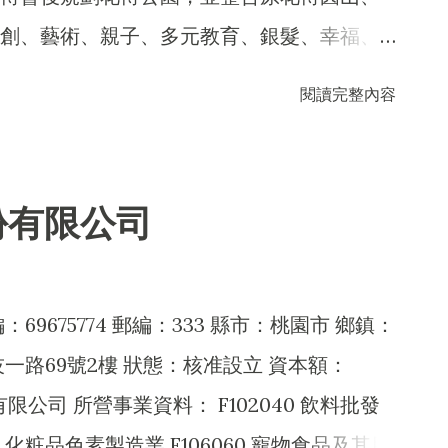
創、藝術、親子、多元教育、銀髮、幸福、
，以提昇市民文化、藝術、科技、環保、生
閱讀完整內容
。 形塑「幸福、健康及會展」的圓山園區 緊
了美不勝收的花海風貌外，主要展館為提供
流行館、腹地廣大的圓山廣場舉辦各類產業
份有限公司
提供餐飲及購物服務之集食行樂商城，適合
眾欣賞多元豐富藝術表演舞台之街頭藝人樂
啟用營運。 建構「文化、藝術及愛戀」的美
9675774 郵編：333 縣市：桃園市 鄉鎮：
館、兼具原民文化推廣保存與休閒育樂的原民
一路69號2樓 狀態：核准設立 資本額：
觀休閒環境。 打造「文創、科技及環保教
份有限公司 所營事業資料： F102040 飲料批發
為鑽石級綠建築，規劃具有文創特色與臺灣科
110 化粧品色素製造業 F106060 寵物食品及其用