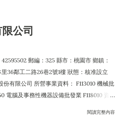
0 國際貿易業 I103060 管理顧問業 I301010 資
7990 其他化學製品批發業 F108040 化粧品批發
資訊供應服務業 ZZ99999 除許可業務外，得經營
030 精密儀器批發業 F115010 首飾及貴金屬批發業
有限公司
0 資訊軟體批發業 F119010 電子材料批發業
010 食品什貨、飲料零售業 F204110 布疋、衣
06020 日常用品零售業 F206030 模具零
595502 郵編：325 縣市：桃園市 鄉鎮：
業 F208040 化粧品零售業 F213030 電腦及
里36鄰工二路26巷2號1樓 狀態：核准設立
 精密儀器零售業 F213080 機械器具零售業
技股份有限公司 所營事業資料： F113010 機械批
215010 首飾及貴金屬零售業 F215020 礦石零
3050 電腦及事務性機器設備批發業 F118010 資
219010 電子材料零售業 F399040 無店面零售
發業 F213010 電器零售業 F213030 電腦及
閱讀完整內容
010 智慧財產權業 H703090 不動產買賣業
 機械器具零售業 F218010 資訊軟體零售業
010 資訊軟體服務業 I501010 產品設計業
040 無店面零售業 F401010 國際貿易業