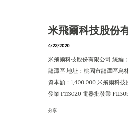
F399040 無店面零售業 F40101
F107200 化學原料批發業 F10
訊軟體服務業 I301030 電子
業 F113010 機械批發業 F113
米飛爾科技股份
法令非禁止或限制之業務
F115020 礦石批發業 F11801
F201010 農產品零售業 F203
4/23/2020
著、鞋、帽、傘、服飾品零售業 F2
米飛爾科技股份有限公司 統編：42
售業 F207990 其他化學製品零售
龍潭區 地址：桃園市龍潭區烏林
事務性機器設備零售業 F213040
資本額：1,400,000 米飛爾科
F213090 交通標誌器材零售業 F
發業 F113020 電器批發業 F11
售業 F218010 資訊軟體零售業 F
訊軟體批發業 F119010 電子材料批
分享
業 F401010 國際貿易業 F601
事務性機器設備零售業 F213080
I199990 其他顧問服務業 I301
F219010 電子材料零售業 F399