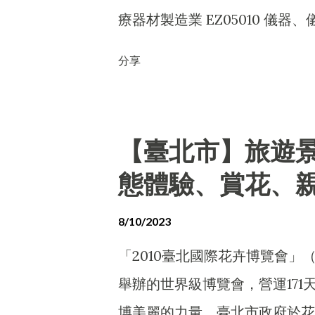
療器材製造業 EZ05010 儀器、
F219010 電子材料零售業 F213
分享
F213030 電腦及事務性機器設備零
醫療器材批發業 F207070 動物用
國際貿易業 I501010 產品設計
【臺北市】旅遊
或限制之業務 F399040 無店
態體驗、賞花、
8/10/2023
「2010臺北國際花卉博覽會
舉辦的世界級博覽會，營運171天
博美麗的力量，臺北市政府於花