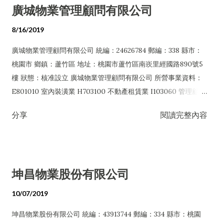
廣城物業管理顧問有限公司
服務業 E601010 電器承裝業 E601020 電器安裝業 E603040 消
管業 H706021 租賃住宅包租業 JZ99050 仲介服務業
防安全設備安裝工程業 E603090 照明設備安裝工程業 E801010
8/16/2019
室內裝潢業 E801070 廚具、衛浴設備安裝工程業 F106010 五金
廣城物業管理顧問有限公司 統編：24626784 郵編：338 縣市：
批發業 F106020 日常用品批發業 F106030 模具批發業 F113990
桃園市 鄉鎮：蘆竹區 地址：桃園市蘆竹區南崁里經國路890號5
其他機械器具批發業 F206010 五金零售業 F206020 日常用品零
樓 狀態：核准設立 廣城物業管理顧問有限公司 所營事業資料：
售業 I103060 管理顧問業 ZZ99999 除許可業務外，得經營法令
E801010 室內裝潢業 H703100 不動產租賃業 I103060 管理顧問
非禁止或限制之業務
業 I401010 一般廣告服務業 I503010 景觀、室內設計業
分享
閱讀完整內容
IZ99990 其他工商服務業 J901020 一般旅館業
坤昌物業股份有限公司
10/07/2019
坤昌物業股份有限公司 統編：43913744 郵編：334 縣市：桃園