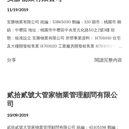
業 H701050 投資興建公共建設業 H702010 建築經理業
11/19/2019
H703090 不動產買賣業 H703100 不動產租賃業 I102010 投資顧
安勝物業有限公司 統編：53865030 郵編：320 縣市：桃園市 鄉
問業 I103060 管理顧問業 I301010 資訊軟體服務業 I301020 資
鎮：中壢區 地址：桃園市中壢區中央里元化路50之2號3樓 狀
料處理服務業 I301030 電子資訊供應服務業 I401020 廣告傳單
態：核准設立 安勝物業有限公司 所營事業資料： H701010 住宅
分送業 I503010 景觀、室內設計業 IB01010 建築物公共安全檢
及大樓開發租售業 H701020 工業廠房開發租售業 H701050 投資
查業 IF01010 消防安全設備檢修業 IZ12010 人力派遣業 J101010
興建公共建設業 H701060 新市鎮、新社區開發業 H701070 區段
建築物清潔服務業 J101020 病媒防治業 J101030 廢棄物清除業
分享
閱讀完整內容
徵收及市地重劃代辦業 H701090 都市更新整建維護業 H703090
J101060 廢（污）水處理業 J101080 資源回收業 J101090 廢棄
不動產買賣業 H703100 不動產租賃業 H703110 老人住宅業
物清理業 J101990 其他環境衛生及污染防治服務業 J701040 休
H704031 不動產仲介經紀業 H704041 不動產代銷經紀業
閒活動場館業 JA02010 電器及電子產品修理業 JA03010 洗衣業
JD01010 工商徵信服務業 H702010 建築經理業 HZ02010 金融
JA05010 留、遊學服務業 ZZ99999 除許可業務外，得經營法令
貳拾貳號大管家物業管理顧問有限公
機構金錢債權收買業務 HZ02020 辦理金融機構金錢債權之評價
非禁止或限制之業務
司
或拍賣業務 HZ99990 其他金融、保險及不動產業 I102010 投資
顧問業 I103060 管理顧問業 I199990 其他顧問服務業 I301010
10/09/2019
資訊軟體服務業 I301020 資料處理服務業 I301030 電子資訊供應
服務業 I401010 一般廣告服務業 I401020 廣告傳單分送業
貳拾貳號大管家物業管理顧問有限公司 統編：45105198 郵編：