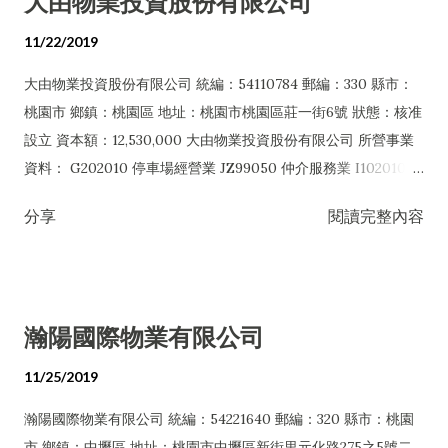
大由物業投資股份有限公司
A102080 園藝服務業 E599010 配管工程業 E601010 電器承裝業
E601020 電器安裝業 E603010 電纜安裝工程業 E603020 電梯
11/22/2019
安裝工程業 E603040 消防安全設備安裝工程業 E603050 自動控
大由物業投資股份有限公司 統編：54110784 郵編：330 縣市：
制設備工程業 E603090 照明設備安裝工程業 E604010 機械安裝
桃園市 鄉鎮：桃園區 地址：桃園市桃園區莊一街6號 狀態：核准
業 E606010 用電設備檢驗維護業 J101020 病媒防治業 J101030
設立 資本額：12,530,000 大由物業投資股份有限公司 所營事業
廢棄物清除業 J101040 廢棄物處理業 J101050 環境檢測服務業
資料： G202010 停車場經營業 JZ99050 仲介服務業 I102010 投
J101060 廢（污）水處理業 J101090 廢棄物清理業 J101990 其
資顧問業 I103060 管理顧問業 I501010 產品設計業 I503010 景
他環境衛生及污染防治服務業 IZ12010 人力派遣業 JZ99050 仲
分享
閱讀完整內容
觀、室內設計業 I599990 其他設計業 IF01010 消防安全設備檢
介服務業 IG02010 研究發展服務業 ZZ99999 除許可業務外，得
修業 IF02010 用電設備檢測維護業 IG01010 生物技術服務業
經營法令非禁止或限制之業務
IG02010 研究發展服務業 IG03010 能源技術服務業 IZ12010 人
力派遣業 IZ99990 其他工商服務業 I301010 資訊軟體服務業
瀚陽國際物業有限公司
I301020 資料處理服務業 I301030 電子資訊供應服務業 I199990
其他顧問服務業 E599010 配管工程業 E601010 電器承裝業
11/25/2019
E601020 電器安裝業 E603010 電纜安裝工程業 E603020 電梯
瀚陽國際物業有限公司 統編：54221640 郵編：320 縣市：桃園
安裝工程業 E603040 消防安全設備安裝工程業 E603050 自動控
市 鄉鎮：中壢區 地址：桃園市中壢區新街里元化路275之5號二