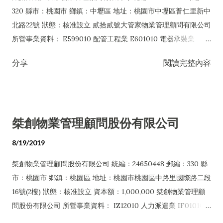
I501010 產品設計業 I503010 景觀、室內設計業 I599990 其他
320 縣市：桃園市 鄉鎮：中壢區 地址：桃園市中壢區普仁里新中
設計業 IG02010 研究發展服務業 IZ12010 人力派遣業 IZ13010
北路22號 狀態：核准設立 貳拾貳號大管家物業管理顧問有限公司
網路認證服務業 IZ15010 市場研究及民意調查業 IZ99990 其他
所營事業資料： E599010 配管工程業 E601010 電器承裝業
工商服務業 J101010 建築物清潔服務業 J202010 產業育成業
E601020 電器安裝業 E801010 室內裝潢業 E801020 門窗安裝工
分享
閱讀完整內容
J304010 圖書出版業 J305010 有聲出版業 J399010 軟體出版業
程業 E801030 室內輕鋼架工程業 E801040 玻璃安裝工程業
JA05010 留、遊學服務業 JZ99050 仲介服務業 JZ99990 未分類
E801070 廚具、衛浴設備安裝工程業 E901010 油漆工程業
其他服務業 E801010 室內裝潢業 EZ99990 其他工程業
E903010 防蝕、防銹工程業 EZ99990 其他工程業 H701010 住
F109070 文教、樂器、育樂用品批發業 F111090 建材批發業
宅及大樓開發租售業 H701020 工業廠房開發租售業 H703090 不
桀創物業管理顧問股份有限公司
F113050 電腦及事務性機器設備批發業 F401010 國際貿易業
動產買賣業 H703100 不動產租賃業 H704031 不動產仲介經紀業
F601010 智慧財產權業 ZZ99999 除許可業務外，得經營法令非
H704041 不動產代銷經紀業 I102010 投資顧問業 I103060 管理
8/19/2019
禁止或限制之業務 G202010 停車場經營業 H706011 租賃住宅代
顧問業 I401010 一般廣告服務業 I501010 產品設計業 I503010
管業 H706021 租賃住宅包租...
桀創物業管理顧問股份有限公司 統編：24650448 郵編：330 縣
景觀、室內設計業 I504010 花藝設計業 IZ12010 人力派遣業
市：桃園市 鄉鎮：桃園區 地址：桃園市桃園區中路里國際路二段
IZ99990 其他工商服務業 ZZ99999 除許可業務外，得經營法令
16號(2樓) 狀態：核准設立 資本額：1,000,000 桀創物業管理顧
非禁止或限制之業務
問股份有限公司 所營事業資料： IZ12010 人力派遣業 IF01010
消防安全設備檢修業 IB01010 建築物公共安全檢查業 I103060