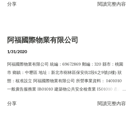
分享
閱讀完整內容
管理顧問業 I401010 一般廣告服務業 J101010 建築物清潔服務業
J101020 病媒防治業 J101030 廢棄物清除業 J101040 廢棄物處
理業 J101060 廢（污）水處理業 G202010 停車場經營業
H701010 住宅及大樓開發租售業 H703090 不動產買賣業
阿福國際物業有限公司
H703100 不動產租賃業 A102080 園藝服務業 E601010 電器承
裝業 E601020 電器安裝業 E603040 消防安全設備安裝工程業
1/31/2020
E603090 照明設備安裝工程業 E605010 電腦設備安裝業
阿福國際物業有限公司 統編：69672869 郵編：320 縣市：桃園
E606010 用電設備檢驗維護業 E801010 室內裝潢業 E801070
市 鄉鎮：中壢區 地址：新北市樹林區保安街2段6之9號(1樓) 狀
廚具、衛浴設備安裝工程業 E901010 油漆工程業 EZ99990 其他
態：核准設立 阿福國際物業有限公司 所營事業資料： I401010
工程業 F106010 五金批發業 F106020 日常用品批發業 F206010
一般廣告服務業 IB01010 建築物公共安全檢查業 I501010 產品
五金零售業 F206020 日常用品零售業 F113050 電腦及事務性機
設計業 IF01010 消防安全設備檢修業 IZ12010 人力派遣業
器設備批發業 F118010 資訊軟體批發業 F119010 電子材料批發
分享
閱讀完整內容
J101010 建築物清潔服務業 J101020 病媒防治業 J101030 廢棄物
業 F213030 電腦及事務性機器設備零售業 F213060 電信器材零
清除業 J101040 廢棄物處理業 J101060 廢（污）水處理業
售業 F218010 資訊軟體零售業 F219010 電子材料零售業
G202010 停車場經營業 H701010 住宅及大樓開發租售業
F401010 國際貿易業 I301020 資料處理服務業 I301030 電子資
H703090 不動產買賣業 H703100 不動產租賃業 A102080 園藝
訊供應服務業 H704031 不動產仲介經紀業 H706011 租賃住宅代