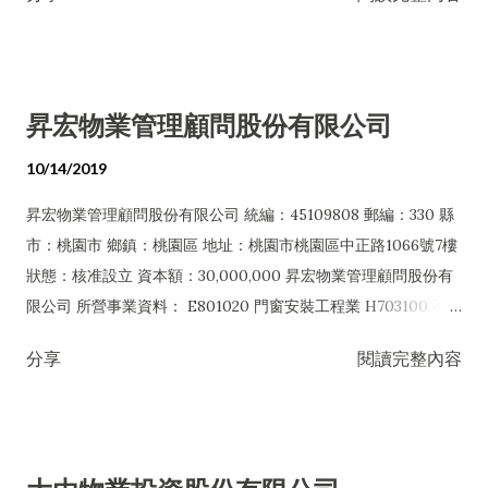
防銹工程業 F117010 消防安全設備批發業 F120010 耐火材料批
染防治服務業 JA01990 其他汽車服務業 JB01010 會議及展覽服
發業 F217010 消防安全設備零售業 F220010 耐火材料零售業
務業 JZ99050 仲介服務業 JZ99990 未分類其他服務業
H703090 不動產買賣業 H703100 不動產租賃業 I103060 管理
ZZ99999 除許可業務外，得經營法令非禁止或限制之業務
顧問業 I301010 資訊軟體服務業 I301020 資料處理服務業
昇宏物業管理顧問股份有限公司
I301030 電子資訊供應服務業 I503010 景觀、室內設計業
IB01010 建築物公共安全檢查業 IF01010 消防安全設備檢修業
10/14/2019
IZ12010 人力派遣業 J101060 廢（污）水處理業 J101080 廢棄
昇宏物業管理顧問股份有限公司 統編：45109808 郵編：330 縣
物資源回收業 ZZ99999 除許可業務外，得經營法令非禁止或限
市：桃園市 鄉鎮：桃園區 地址：桃園市桃園區中正路1066號7樓
制之業務
狀態：核准設立 資本額：30,000,000 昇宏物業管理顧問股份有
限公司 所營事業資料： E801020 門窗安裝工程業 H703100 不
動產租賃業 E801030 室內輕鋼架工程業 H702010 建築經理業
分享
閱讀完整內容
I103060 管理顧問業 E801040 玻璃安裝工程業 E801070 廚具、
衛浴設備安裝工程業 E801010 室內裝潢業 E901010 油漆工程業
E903010 防蝕、防銹工程業 EZ05010 儀器、儀表安裝工程業
I503010 景觀、室內設計業 IB01010 建築物公共安全檢查業