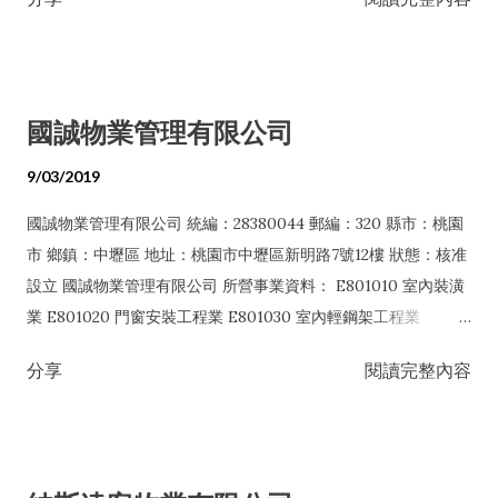
零售業 H201010 一般投資業 H701010 住宅及大樓開發租售業
H701050 投資興建公共建設業 H701060 新市鎮、新社區開發業
H701070 區段徵收及市地重劃代辦業 H703090 不動產買賣業
H703100 不動產租賃業 H704031 不動產仲介經紀業 H704041
國誠物業管理有限公司
不動產代銷經紀業 I503010 景觀、室內設計業 ZZ99999 除許可
業務外，得經營法令非禁止或限制之業務
9/03/2019
國誠物業管理有限公司 統編：28380044 郵編：320 縣市：桃園
市 鄉鎮：中壢區 地址：桃園市中壢區新明路7號12樓 狀態：核准
設立 國誠物業管理有限公司 所營事業資料： E801010 室內裝潢
業 E801020 門窗安裝工程業 E801030 室內輕鋼架工程業
E801040 玻璃安裝工程業 F111090 建材批發業 H701010 住宅及
分享
閱讀完整內容
大樓開發租售業 H701020 工業廠房開發租售業 H703090 不動產
買賣業 H703100 不動產租賃業 I103060 管理顧問業 I401010 一
般廣告服務業 I401020 廣告傳單分送業 IZ12010 人力派遣業
J101010 建築物清潔服務業