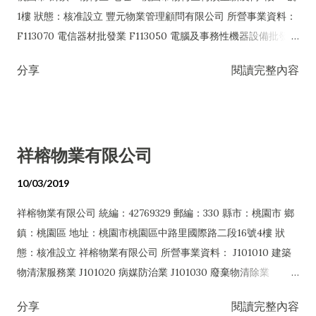
1樓 狀態：核准設立 豐元物業管理顧問有限公司 所營事業資料：
F113070 電信器材批發業 F113050 電腦及事務性機器設備批發業
E603040 消防安全設備安裝工程業 E603090 照明設備安裝工程
分享
閱讀完整內容
業 E701010 電信工程業 E801010 室內裝潢業 I301020 資料處理
服務業 I503010 景觀、室內設計業 IZ06010 理貨包裝業
IZ12010 人力派遣業 F501990 其他餐飲業 F501060 餐館業
F203010 食品什貨、飲料零售業 I103060 管理顧問業 J101010
祥榕物業有限公司
建築物清潔服務業 G202010 停車場經營業 H701010 住宅及大樓
開發租售業 JZ99090 喜慶綜合服務業 F107030 清潔用品批發業
10/03/2019
IF01010 消防安全設備檢修業 J101050 環境檢測服務業 J101020
祥榕物業有限公司 統編：42769329 郵編：330 縣市：桃園市 鄉
病媒防治業 I301030 電子資訊供應服務業 H703100 不動產租賃
鎮：桃園區 地址：桃園市桃園區中路里國際路二段16號4樓 狀
業 JB01010 會議及展覽服務業 IZ99990 其他工商服務業
態：核准設立 祥榕物業有限公司 所營事業資料： J101010 建築
F401010 國際貿易業 ZZ99999 除許可業務外，得經營法令非禁
物清潔服務業 J101020 病媒防治業 J101030 廢棄物清除業
止或限制之業務
J101040 廢棄物處理業 J101060 廢（污）水處理業 IZ12010 人
分享
閱讀完整內容
力派遣業 IF01010 消防安全設備檢修業 IB01010 建築物公共安