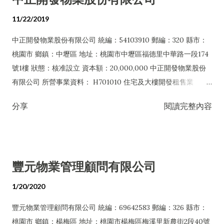
止或限制之業務
11/22/2019
中正開發物業股份有限公司 統編：54103910 郵編：320 縣市：
桃園市 鄉鎮：中壢區 地址：桃園市中壢區福德里中華路一段174
號1樓 狀態：核准設立 資本額：20,000,000 中正開發物業股份
有限公司 所營事業資料： H701010 住宅及大樓開發租售業
H701050 投資興建公共建設業 H701060 新市鎮、新社區開發業
分享
閱讀完整內容
H701070 區段徵收及市地重劃代辦業 H201010 一般投資業
H703090 不動產買賣業 H703100 不動產租賃業 E801010 室內
裝潢業 F111090 建材批發業 F113010 機械批發業 F211010 建材
零售業 F213080 機械器具零售業 I503010 景觀、室內設計業
豐元物業管理顧問有限公司
ZZ99999 除許可業務外，得經營法令非禁止或限制之業務
1/20/2020
豐元物業管理顧問有限公司 統編：69642583 郵編：326 縣市：
桃園市 鄉鎮：楊梅區 地址：桃園市楊梅區梅溪里新農街2段40號