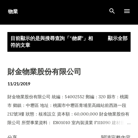
跳到主要內容
發
目前顯示的是與搜尋查詢「
物業
」相
顯示全部
表
符的文章
文
章
財金物業股份有限公司
11/21/2019
財金物業股份有限公司 統編：54002552 郵編：320 縣市：桃園
市 鄉鎮：中壢區 地址：桃園市中壢區青埔里高鐵站前西路一段
212號3樓 狀態：核准設立 資本額：60,000,000 財金物業股份有
限公司 所營事業資料： E801010 室內裝潢業 F111090 建材批發
業 F113010 機械批發業 F211010 建材零售業 F213080 機械器具
分享
閱讀完整內容