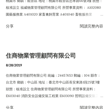
桃園市 鄉鎮：觀音區 地址：桃園市觀音區忠孝路66號1樓 狀態：
告傳單分送業 I501010 產品設計業 I503010 景觀、室內設計業
核准設立 福威物業管理顧問有限公司 所營事業資料： A102080
J101010 建築物清潔服務業 J304010 圖書出版業 J601010 藝文
園藝服務業 A401020 家畜禽飼育業 A401040 畜牧服務業
服務業 J602010 演藝活動業 JD01010 工商徵信服務業 JE01010
E599010 配管工程業 E601010 電器承裝業 E601020 電器安裝業
租賃業 JZ99050 仲介服務業 ZZ99999 除許可業務外，得經營法
分享
閱讀完整內容
E701040 簡易電信設備安裝業 E801010 室內裝潢業 EZ05010
令非禁止或限制之業務
儀器、儀表安裝工程業 F111090 建材批發業 F113020 電器批發
業 F113030 精密儀器批發業 F113070 電信器材批發業 F117010
消防安全設備批發業 G202010 停車場經營業 G799990 其他運輸
住商物業管理顧問有限公司
輔助業 G801010 倉儲業 I103060 管理顧問業 I199990 其他顧問
服務業 I301010 資訊軟體服務業 I301020 資料處理服務業
8/28/2019
I301030 電子資訊供應服務業 IB01010 建築物公共安全檢查業
住商物業管理顧問有限公司 統編：24457653 郵編：104 縣市：
IF01010 消防安全設備檢修業 IF02010 用電設備檢測維護業
台北市 鄉鎮：中山區 地址：臺北市中山區長安東路1段25號7樓
IZ99990 其他工商服務業 J101010 建築物清潔服務業 J101020
狀態：核准設立 住商物業管理顧問有限公司 所營事業資料：
病媒防治業 J101030 廢棄物清除業 J101040 廢棄物處理業
E603040 消防安全設備安裝工程業 E603090 照明設備安裝工程
J101050 環境檢測服務業 J101060 廢（污）水處理業 J101080
業 E801010 室內裝潢業 E901010 油漆工程業 E903010 防蝕、
資源回收業 J101090 廢棄物清理業 J101990 其他環境衛生及污
分享
閱讀完整內容