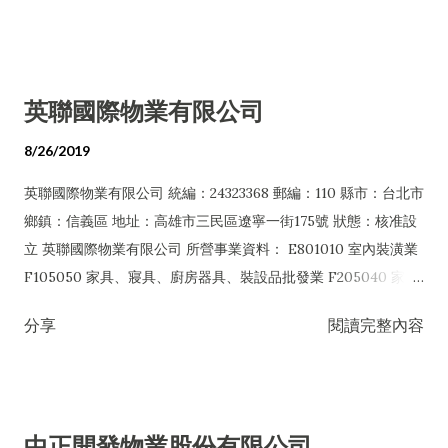
開發租售業 H703090 不動產買賣業 H703100 不動產租賃業
H701090 都市更新整建維護業 H702010 建築經理業 H703090
H703110 老人住宅業 I102010 投資顧問業 I103060 管理顧問業
不動產買賣業 H703100 不動產租賃業 H703110 老人住宅業
I199990 其他顧問服務業 I301020 資料處理服務業 I401010 一般
HZ99990 其他金融、保險及不動產業 I401010 一般廣告服務業
英聯國際物業有限公司
廣告服務業 I503010 景觀、室內設計業 IF01010 消防安全設備
I503010 景觀、室內設計業 I504010 花藝設計業 IB01010 建築
檢修業 IZ12010 人力派遣業 J101010 建築物清潔服務業 J101020
物公共安全檢查業 J101030 廢棄物清除業 J101040 廢棄物處理
8/26/2019
病媒防治業 J101030 廢棄物清除業 J101040 廢棄物處理業
業 J101060 廢（污）水處理業 J101080 資源回收業 J101090 廢
英聯國際物業有限公司 統編：24323368 郵編：110 縣市：台北市
JE01010 租賃業 JZ99050 仲介服務業
棄物清理業 J601010 藝文服務業 J901020 一般旅館業 ...
鄉鎮：信義區 地址：高雄市三民區遼寧一街175號 狀態：核准設
立 英聯國際物業有限公司 所營事業資料： E801010 室內裝潢業
F105050 家具、寢具、廚房器具、裝設品批發業 F205040 家
具、寢具、廚房器具、裝設品零售業 F401010 國際貿易業
分享
閱讀完整內容
H701010 住宅及大樓開發租售業 H701020 工業廠房開發租售業
H701090 都市更新整建維護業 H704031 不動產仲介經紀業
H704041 不動產代銷經紀業 I102010 投資顧問業 I103060 管理
顧問業 I401010 一般廣告服務業 I503010 景觀、室內設計業
中正開發物業股份有限公司
IZ12010 人力派遣業 ZZ99999 除許可業務外，得經營法令非禁