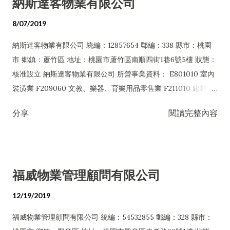
納斯達客物業有限公司
8/07/2019
納斯達客物業有限公司 統編：12857654 郵編：338 縣市：桃園
市 鄉鎮：蘆竹區 地址：桃園市蘆竹區南順四街1巷6號5樓 狀態：
核准設立 納斯達客物業有限公司 所營事業資料： E801010 室內
裝潢業 F209060 文教、樂器、育樂用品零售業 F211010 建材零
售業 F299990 其他零售業 F399990 其他綜合零售業 F401010
分享
閱讀完整內容
國際貿易業 H701010 住宅及大樓開發租售業 H701020 工業廠房
開發租售業 H701050 投資興建公共建設業 H701060 新市鎮、新
社區開發業 H701070 區段徵收及市地重劃代辦業 H703090 不動
產買賣業 H703100 不動產租賃業 H703110 老人住宅業
福威物業管理顧問有限公司
H705010 國有非公用財產代管業 HZ02020 辦理金融機構金錢債
權之評價或拍賣業務 I102010 投資顧問業 I103010 企業經營管理
12/19/2019
顧問業 I103060 管理顧問業 I105010 藝術品諮詢顧問業
福威物業管理顧問有限公司 統編：54532855 郵編：328 縣市：
I199990 其他顧問服務業 I401010 一般廣告服務業 I401020 廣