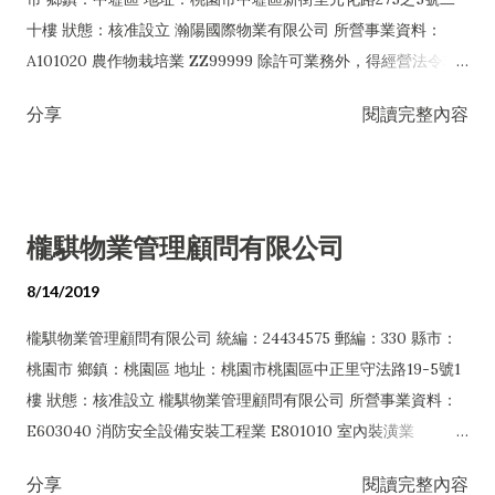
制設備工程業 E603080 交通號誌安裝工程業 E603090 照明設備
十樓 狀態：核准設立 瀚陽國際物業有限公司 所營事業資料：
安裝工程業 E604010 機械安裝業 E605010 電腦設備安裝業
A101020 農作物栽培業 ZZ99999 除許可業務外，得經營法令非
E801010 室內裝潢業 E901010 油漆工程業 E903010 防蝕、防銹
禁止或限制之業務 A101040 食用菌菇類栽培業 A101050 花卉栽
工程業 EZ05010 儀器、儀表安裝工程業 EZ99990 其他工程業
分享
閱讀完整內容
培業 B601010 土石採取業 D301010 自來水經營業 F101130 蔬果
J101010 建築物清潔服務業 J101020 病媒防治業 J101030 廢棄物
批發業 F102030 菸酒批發業 F102050 茶葉批發業 F107010 漆
清除業 J101040 廢棄物處理業 J101060 廢（污）水處理業
料、塗料批發業 F207010 漆料、塗料零售業 F207030 清潔用品
J101070 放射性廢料處理服務業 J101080 資源回收業 J101090
零售業 F501030 飲料店業 F501990 其他餐飲業 A102080 園藝
廢棄物清理業 J101990 其他環境衛生及污染防治服務業 JZ99990
櫳騏物業管理顧問有限公司
服務業 A201010 造林業 E599010 配管工程業 E601020 電器安
未分類其他服務業 F107030 清潔用品批發業 F107070 動物用藥
裝業 E603010 電纜安裝工程業 E603040 消防安全設備安裝工程
品批發業 F107080 環境用藥批發業 F107990 其他化學製品批發
8/14/2019
業 E603050 自動控制設備工程業 E603080 交通號誌安裝工程業
業 F113100 污染防治設備批發業 F113990 其他機械器具批發業
櫳騏物業管理顧問有限公司 統編：24434575 郵編：330 縣市：
E603090 照明設備安裝工程業 E603100 電焊工程業 E603130
F117010 消防安全設備批發業 F207030 清潔...
桃園市 鄉鎮：桃園區 地址：桃園市桃園區中正里守法路19-5號1
燃氣熱水器承裝業 E604010 機械安裝業 E605010 電腦設備安裝
樓 狀態：核准設立 櫳騏物業管理顧問有限公司 所營事業資料：
業 E801010 室內裝潢業 E901010 油漆工程業 F101100 花卉批發
E603040 消防安全設備安裝工程業 E801010 室內裝潢業
業 F206010 五金零售業 F401010 國際貿易業 H701010 住宅及
F117010 消防安全設備批發業 F401010 國際貿易業 G202010 停
大樓開發租售業 H701050 投資興建公共建設業 H701060 新市
分享
閱讀完整內容
車場經營業 H701010 住宅及大樓開發租售業 H701020 工業廠房
鎮、新社區開發業 H701070 區段徵收及市地重劃代辦業