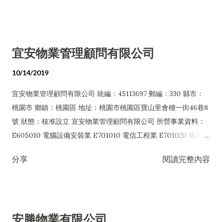
全檢查業 I401010 一般廣告服務業 G202010 停車場經營業
H701010 住宅及大樓開發租售業 H703090 不動產買賣業
H703100 不動產租賃業 A102080 園藝服務業 E601010 電器承
宜安物業管理顧問有限公司
裝業 E601020 電器安裝業 E603040 消防安全設備安裝工程業
E603090 照明設備安裝工程業 E801010 室內裝潢業 E801070
10/14/2019
廚具、衛浴設備安裝工程業 E901010 油漆工程業 EZ99990 其他
宜安物業管理顧問有限公司 統編：45113697 郵編：330 縣市：
工程業 F106010 五金批發業 F106020 日常用品批發業 F206010
桃園市 鄉鎮：桃園區 地址：桃園市桃園區寶山里會稽一街46巷8
五金零售業 F206020 日常用品零售業 ZZ99999 除許可業務外，
號 狀態：核准設立 宜安物業管理顧問有限公司 所營事業資料：
得經營法令非禁止或限制之業務
E605010 電腦設備安裝業 E701010 電信工程業 E701020 衛星電
視ＫＵ頻道、Ｃ頻道器材安裝業 E801010 室內裝潢業 E901010
分享
閱讀完整內容
油漆工程業 F105050 家具、寢具、廚房器具、裝設品批發業
F106020 日常用品批發業 F113050 電腦及事務性機器設備批發
業 F113070 電信器材批發業 F117010 消防安全設備批發業
F118010 資訊軟體批發業 F119010 電子材料批發業 F399040 無
安勝物業有限公司
店面零售業 F401010 國際貿易業 H701010 住宅及大樓開發租售