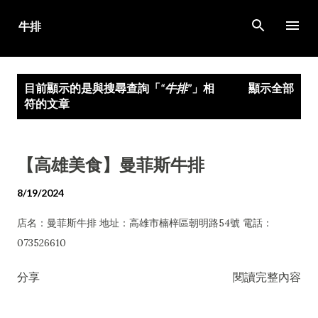
跳到主要內容
發
目前顯示的是與搜尋查詢「
牛排
」相
顯示全部
表
符的文章
文
章
【高雄美食】曼菲斯牛排
8/19/2024
店名：曼菲斯牛排 地址：高雄市楠梓區朝明路54號 電話：
073526610
分享
閱讀完整內容